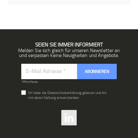
SEIEN SIE IMMER INFORMIERT
Melden Sie sich gleich für unseren Newsletter an
und verpassen keine Neuigkeiten und Angebote.
Melden
ABONNIEREN
Sie
sich
*Pflichtfelder
für
Ich habe die Datenschutzerklärung gelesen und bin
unseren
mit deren Geltung einverstanden
Newsletter
an: