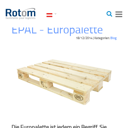
Sprache
Zum
Suche
Tog
Inhalt
Na
springen
EPAL - Europalette
18/12/2014
|
Kategorien:
Blog
Die Europalette ist jedem ein Begriff. Sie